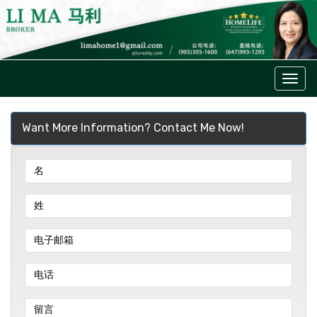
菜
单
Want More Information? Contact Me Now!