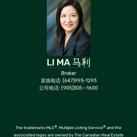
LI MA 马利
Broker
直线电话: (647)993-1293
公司电话: (905)305--1600
®
®
The trademarks MLS
, Multiple Listing Service
and the
associated logos are owned by The Canadian Real Estate