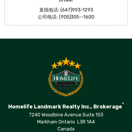
直线电话: (647)993-1293
公司电话: (905)305--1600
*
Homelife Landmark Realty Inc., Brokerage
7240 Woodbine Avenue Suite 103
Markham Ontario L3R 1A4
Canada