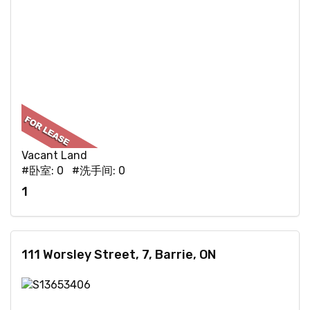
Vacant Land
#卧室: 0 #洗手间: 0
1
111 Worsley Street, 7, Barrie, ON