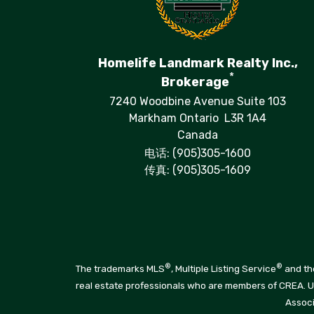
Homelife Landmark Realty Inc.,
*
Brokerage
7240 Woodbine Avenue Suite 103
Markham Ontario L3R 1A4
Canada
电话: (905)305-1600
传真: (905)305-1609
®
®
The trademarks MLS
, Multiple Listing Service
and the
real estate professionals who are members of CREA. 
Associ