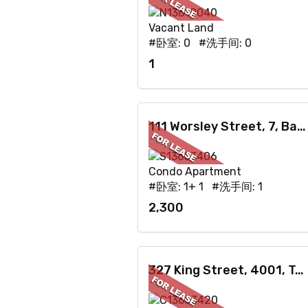
Vacant Land
#卧室: 0 #洗手间: 0
1
111 Worsley Street, 7, Barrie, ON
Condo Apartment
#卧室: 1+ 1 #洗手间: 1
2,300
327 King Street, 4001, Toronto, ON