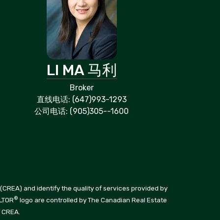
LI MA 马利
Broker
直线电话: (647)993-1293
公司电话: (905)305--1600
CREA) and identify the quality of services provided by
®
ALTOR
logo are controlled by The Canadian Real Estate
f CREA.