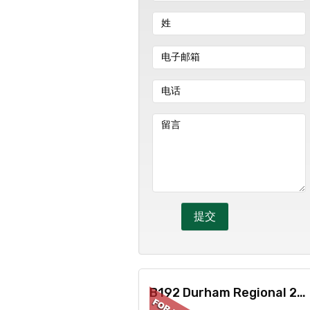
B192 Durham Regional 23 Road, Brock, ON